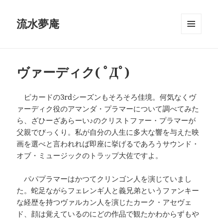
流水夢庵
メニュ
ーとウ
ィジェ
ット
ヴァーディク( ﾟДﾟ)
ピカードの3rdシーズンもそろそろ佳境。何気なくヴ
ァーディク役のアマンダ・プラマーについて調べてみた
ら、ざひーざあらーい♪のクリストファー・プラマーが
父親でびっくり。私が自分の人生に多大な響を与えた映
画を選べと言われれば即座に挙げるであろうサウンド・
オブ・ミュージックのトラップ大佐ですよ。
パパプラマーはかつてクリンゴン人を演じていまし
た。蛇足ながらフェレンギ人と義兄弟というファンキー
な経歴を持つヴァルカン人を演じたカーク・アセヴェ
ド、顔は覚えているのにどの作品で観たかわからずもや