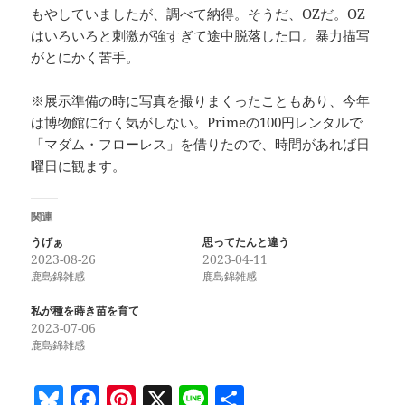
もやしていましたが、調べて納得。そうだ、OZだ。OZ
はいろいろと刺激が強すぎて途中脱落した口。暴力描写
がとにかく苦手。
※展示準備の時に写真を撮りまくったこともあり、今年
は博物館に行く気がしない。Primeの100円レンタルで
「マダム・フローレス」を借りたので、時間があれば日
曜日に観ます。
関連
うげぁ
思ってたんと違う
2023-08-26
2023-04-11
鹿島錦雑感
鹿島錦雑感
私が種を蒔き苗を育て
2023-07-06
鹿島錦雑感
Bl
F
Pi
X
Li
共