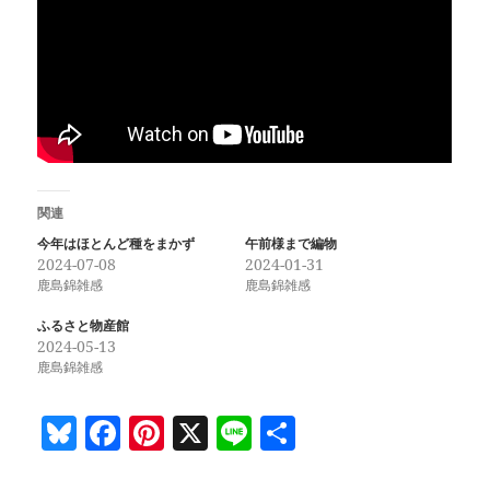
関連
今年はほとんど種をまかず
午前様まで編物
2024-07-08
2024-01-31
鹿島錦雑感
鹿島錦雑感
ふるさと物産館
2024-05-13
鹿島錦雑感
Bl
F
Pi
X
Li
共
u
a
nt
n
有