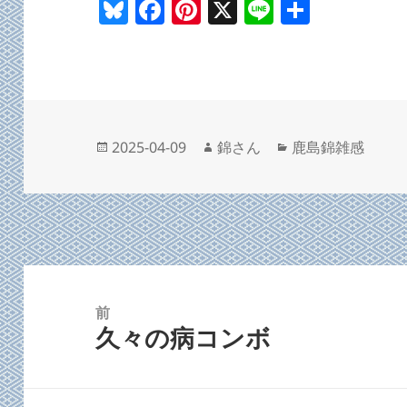
Bl
F
Pi
X
Li
共
u
a
nt
n
有
es
c
er
e
k
e
es
y
b
t
o
投
作
カ
2025-04-09
錦さん
鹿島錦雑感
稿
成
テ
o
日:
者
ゴ
k
リ
ー
投
稿
前
久々の病コンボ
ナ
前
ビ
の
ゲ
投