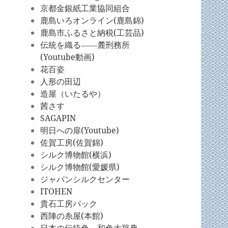
京都金銀紙工業協同組合
鹿島いろオンライン(鹿島錦)
鹿島市ふるさと納税(工芸品)
伝統を織る――麓刑務所
(Youtube動画)
花百姿
人形の田辺
造屋（いたるや）
茜さす
SAGAPIN
明日への扉(Youtube)
佐賀工房(佐賀錦)
シルク博物館(横浜)
シルク博物館(愛媛県)
ジャパンシルクセンター
ITOHEN
貴石工房パック
西陣の糸屋(本館)