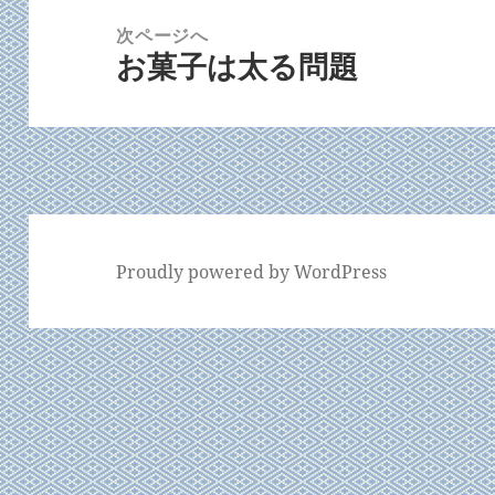
ー
稿:
次ページへ
シ
お菓子は太る問題
次
ョ
の
ン
投
稿:
Proudly powered by WordPress