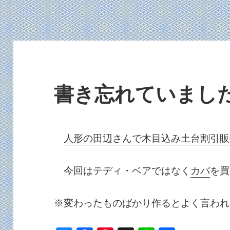
書き忘れていまし
人形の田辺さんで木目込み土台割引販
今回はテディ・ベアではなく
カバ
を買
※変わったものばかり作るとよく言われ