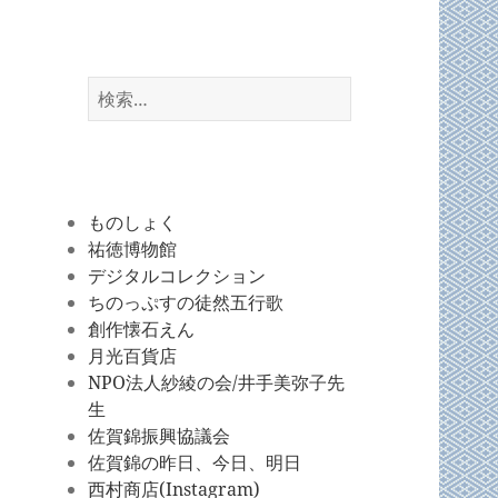
検
索:
ものしょく
祐徳博物館
デジタルコレクション
ちのっぷすの徒然五行歌
創作懐石えん
月光百貨店
NPO法人紗綾の会/井手美弥子先
生
佐賀錦振興協議会
佐賀錦の昨日、今日、明日
西村商店(Instagram)