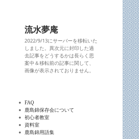
流水夢庵
2022/9/13にサーバーを移転いた
しました。異次元に封印した過
去記事をどうするかは長らく思
案中＆移転前の記事に関して、
画像が表示されておりません。
FAQ
鹿島錦保存会について
初心者教室
資料室
鹿島錦用語集