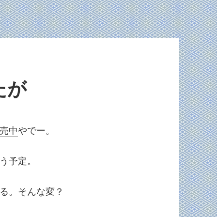
たが
売中
やでー。
う予定。
る。そんな変？