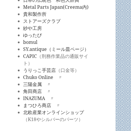
日本の伝統色 和色大辞典
Metal Parts Japan(Creema内)
貴和製作所
ストアーズクラブ
紗や
工房
ゆったび
bomul
SY.antique（ミール皿ページ）
CAPIC
（刑務作業品の通販サイ
ト）
うりっこ手芸店
（口金等）
Chuko Online
〃
三陽金属
〃
角田商店
〃
INAZUMA
〃
まつひろ商店
〃
北欧産業オンラインショップ
（K18やシルバーのパーツ）