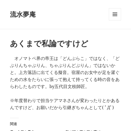
流水夢庵
メニュ
ーとウ
ィジェ
ット
あくまで私論ですけど
オノマトペ界の帝王は「どんぶらこ」ではなく、「ど
ぶりんちゃぶりん、ちゃぶりんどぶりん」ではないか
と。上方落語に出てくる擬音。宿屋のお女中が足を濯ぐ
ための水をたらいに張って抱えて持ってくる時の音をあ
らわしたものです。by五代目文枝師匠。
※年度替わりで担当ケアマネさんが変わったりとかある
んですけど、お願いだから引継ぎちゃんとして( ﾟДﾟ)
関連