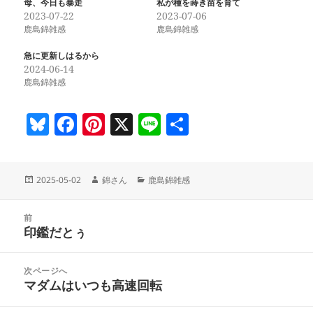
母、今日も暴走
私が種を蒔き苗を育て
2023-07-22
2023-07-06
鹿島錦雑感
鹿島錦雑感
急に更新しはるから
2024-06-14
鹿島錦雑感
Bl
F
Pi
X
Li
共
u
a
nt
n
有
es
c
er
e
投
作
カ
2025-05-02
錦さん
鹿島錦雑感
k
e
es
稿
成
テ
y
b
t
日:
者
ゴ
投
リ
前
稿
o
印鑑だとぅ
ー
前
ナ
の
o
ビ
投
次ページへ
k
ゲ
稿:
マダムはいつも高速回転
次
ー
の
シ