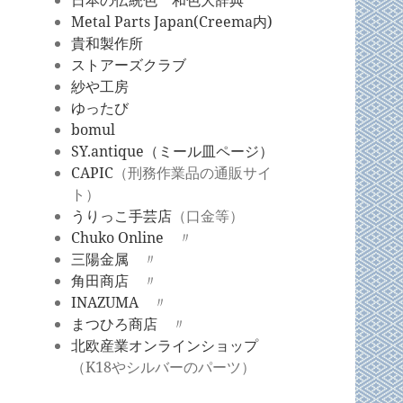
日本の伝統色 和色大辞典
Metal Parts Japan(Creema内)
貴和製作所
ストアーズクラブ
紗や
工房
ゆったび
bomul
SY.antique（ミール皿ページ）
CAPIC
（刑務作業品の通販サイ
ト）
うりっこ手芸店
（口金等）
Chuko Online
〃
三陽金属
〃
角田商店
〃
INAZUMA
〃
まつひろ商店
〃
北欧産業オンラインショップ
（K18やシルバーのパーツ）