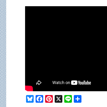
Bl
F
Pi
X
Li
共
u
a
nt
n
有