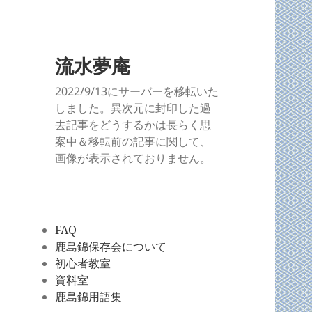
流水夢庵
2022/9/13にサーバーを移転いた
しました。異次元に封印した過
去記事をどうするかは長らく思
案中＆移転前の記事に関して、
画像が表示されておりません。
FAQ
鹿島錦保存会について
初心者教室
資料室
鹿島錦用語集