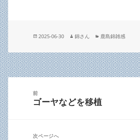
es
c
er
e
k
e
es
y
b
t
o
投
作
カ
2025-06-30
錦さん
鹿島錦雑感
稿
成
テ
o
日:
者
ゴ
k
リ
ー
投
稿
前
ゴーヤなどを移植
ナ
前
ビ
の
ゲ
投
ー
稿:
次ページへ
シ