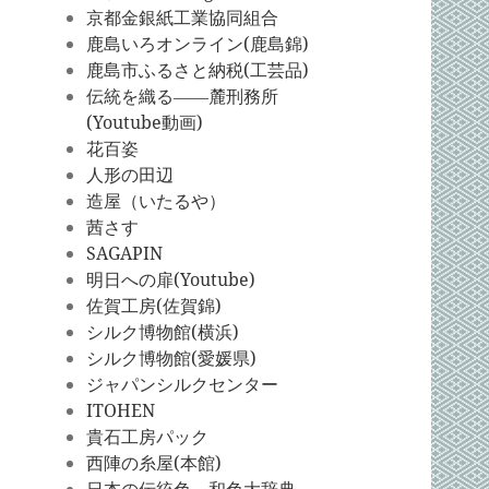
京都金銀紙工業協同組合
鹿島いろオンライン(鹿島錦)
鹿島市ふるさと納税(工芸品)
伝統を織る――麓刑務所
(Youtube動画)
花百姿
人形の田辺
造屋（いたるや）
茜さす
SAGAPIN
明日への扉(Youtube)
佐賀工房(佐賀錦)
シルク博物館(横浜)
シルク博物館(愛媛県)
ジャパンシルクセンター
ITOHEN
貴石工房パック
西陣の糸屋(本館)