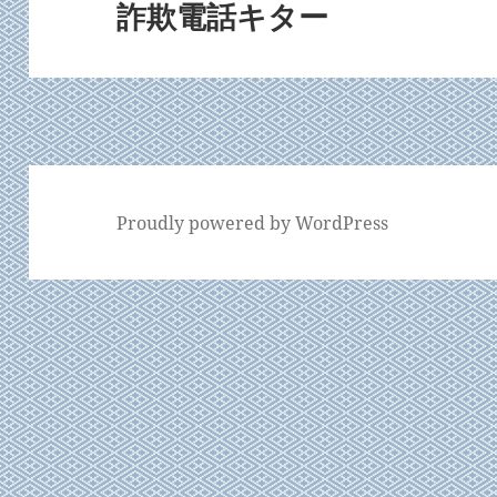
詐欺電話キター
次
ョ
の
ン
投
稿:
Proudly powered by WordPress