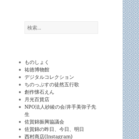
検
索:
ものしょく
祐徳博物館
デジタルコレクション
ちのっぷすの徒然五行歌
創作懐石えん
月光百貨店
NPO法人紗綾の会/井手美弥子先
生
佐賀錦振興協議会
佐賀錦の昨日、今日、明日
西村商店(Instagram)