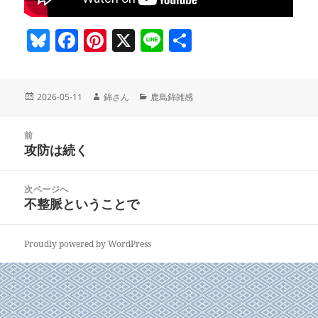
Bl
F
Pi
X
Li
共
u
a
nt
n
有
es
c
er
e
投
作
カ
2026-05-11
錦さん
鹿島錦雑感
k
e
es
稿
成
テ
y
b
t
日:
者
ゴ
投
リ
前
稿
o
攻防は続く
ー
前
ナ
の
o
ビ
投
次ページへ
k
ゲ
稿:
不整脈ということで
次
ー
の
シ
投
ョ
Proudly powered by WordPress
稿:
ン