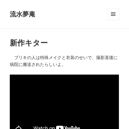
流水夢庵
メニュ
ーとウ
ィジェ
ット
新作キター
ブリキの人は特殊メイクと衣装のせいで、撮影直後に
病院に搬送されたらしいよ。