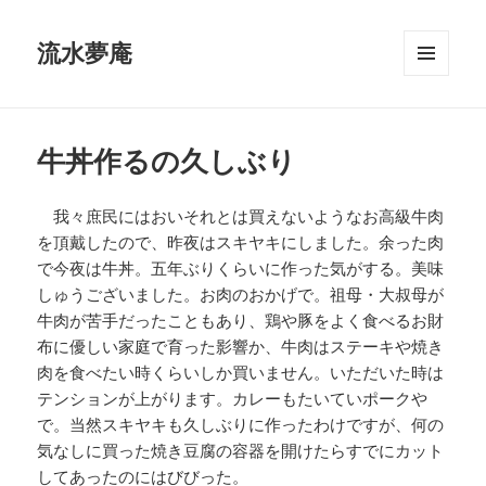
流水夢庵
メニュ
ーとウ
ィジェ
ット
牛丼作るの久しぶり
我々庶民にはおいそれとは買えないようなお高級牛肉
を頂戴したので、昨夜はスキヤキにしました。余った肉
で今夜は牛丼。五年ぶりくらいに作った気がする。美味
しゅうございました。お肉のおかげで。祖母・大叔母が
牛肉が苦手だったこともあり、鶏や豚をよく食べるお財
布に優しい家庭で育った影響か、牛肉はステーキや焼き
肉を食べたい時くらいしか買いません。いただいた時は
テンションが上がります。カレーもたいていポークや
で。当然スキヤキも久しぶりに作ったわけですが、何の
気なしに買った焼き豆腐の容器を開けたらすでにカット
してあったのにはびびった。