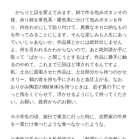
がらりと話を変えてみます。錦で作る包みボタンその
後。余り錦を寒色系・暖色系に分けて包みボタンを作
り、内合わせにして貼り付けて、典雅なオセロ的なもの
を作ってみることにします。そんな楽しみも人生にあっ
ていいじゃあないか。作品展とかには絶対出しません
よ。何を言われるかわからないので。あと絶対誰か手に
取って「ぱかっ」と開こうとするはず。作品に勝手に触
るのやめて。これまで三回ほど壊されてるんですよ、
私。土台に固着させた作品は、土台部分から持つのがセ
オリー。鶴の首を持ち手にされると血圧上がる。なお、
おりがみ陶芸の鶴(単体)を持つときは、必ず翼の下にそ
っと指をくぐらせて、浮かせるようにして持ってくださ
い。お願い。政府からのお願い。
※小学生の頃、旅行で東京に行った時に、吉野家の牛丼
を一度だけ食べたような食べなかったような。
※来年で五十になる私世代でも、「料理なんて全然しな