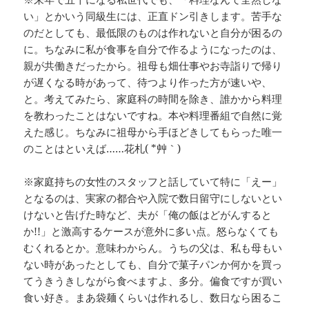
い」とかいう同級生には、正直ドン引きします。苦手な
のだとしても、最低限のものは作れないと自分が困るの
に。ちなみに私が食事を自分で作るようになったのは、
親が共働きだったから。祖母も畑仕事やお寺詣りで帰り
が遅くなる時があって、待つより作った方が速いや、
と。考えてみたら、家庭科の時間を除き、誰かから料理
を教わったことはないですね。本や料理番組で自然に覚
えた感じ。ちなみに祖母から手ほどきしてもらった唯一
のことはといえば……花札( *´艸｀)
※家庭持ちの女性のスタッフと話していて特に「えー」
となるのは、実家の都合や入院で数日留守にしないとい
けないと告げた時など、夫が「俺の飯はどがんすると
か!!」と激高するケースが意外に多い点。怒らなくても
むくれるとか。意味わからん。うちの父は、私も母もい
ない時があったとしても、自分で菓子パンか何かを買っ
てうきうきしながら食べますよ、多分。偏食ですが買い
食い好き。まあ袋麺くらいは作れるし、数日なら困るこ