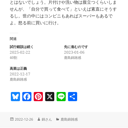
とはないでしょう。片付けや洗い物は腹立つくらいしま
せんが、「自分で買って食べて」といえば素直にそうす
るし。世の中にはコンビニもあればスーパーもあるで
よ。怒る前に買いに行け。
関連
試行錯誤は続く
先に進むのです
2025-02-22
2023-01-06
40割
鹿島錦雑感
高菜は正義
2022-12-17
鹿島錦雑感
Bl
F
Pi
X
Li
共
u
a
nt
n
有
es
c
er
e
投
作
カ
2022-12-26
錦さん
鹿島錦雑感
k
e
es
稿
成
テ