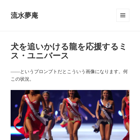
流水夢庵
メニュ
ーとウ
ィジェ
ット
犬を追いかける龍を応援するミ
ス・ユニバース
――というプロンプトだとこういう画像になります。何
この状況。