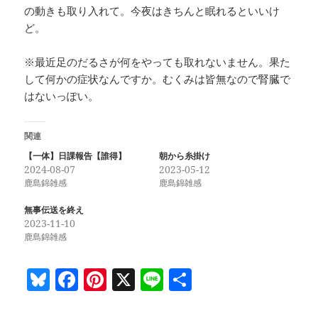
の動きも取り入れて。今夜はきちんと眠れるといいけ
ど。
※最近足のだるさが何をやっても取れないません。果た
して何かの症状なんですか。むくみは皆無なので腎臓で
はないっぽい。
関連
【一体】日課報告【誰得】
朝から糸掛け
2024-08-07
2023-05-12
鹿島錦雑感
鹿島錦雑感
無事伝送を終え
2023-11-10
鹿島錦雑感
Bl
F
Pi
X
Li
共
u
a
nt
n
有