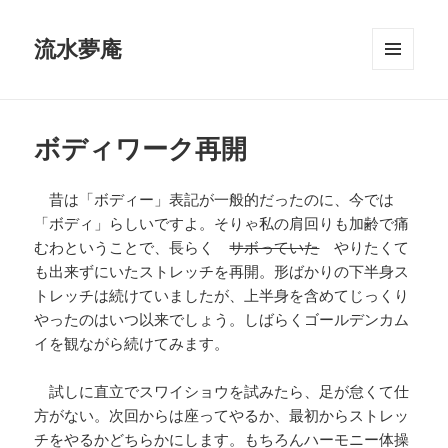
流水夢庵
メニュ
ーとウ
ィジェ
ット
ボディワーク再開
昔は「ボディー」表記が一般的だったのに、今では
「ボディ」らしいですよ。そりゃ私の肩回りも加齢で痛
むわということで、長らく
サボっていた
やりたくて
も出来ずにいたストレッチを再開。形ばかりの下半身ス
トレッチは続けていましたが、上半身を含めてじっくり
やったのはいつ以来でしょう。しばらくゴールデンカム
イを観ながら続けてみます。
試しに直立でスワイショウを試みたら、足が怠くて仕
方がない。次回からは座ってやるか、最初からストレッ
チをやるかどちらかにします。もちろんハーモニー体操