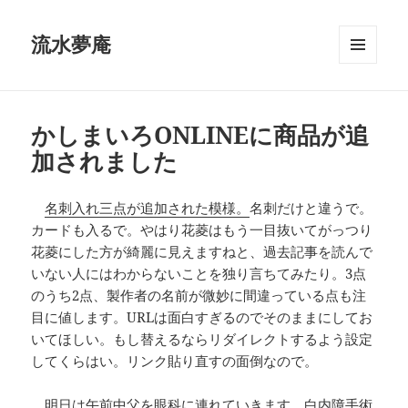
流水夢庵
メニュ
ーとウ
ィジェ
ット
かしまいろONLINEに商品が追
加されました
名刺入れ三点が追加された模様。
名刺だけと違うで。
カードも入るで。やはり花菱はもう一目抜いてがっつり
花菱にした方が綺麗に見えますねと、過去記事を読んで
いない人にはわからないことを独り言ちてみたり。3点
のうち2点、製作者の名前が微妙に間違っている点も注
目に値します。URLは面白すぎるのでそのままにしてお
いてほしい。もし替えるならリダイレクトするよう設定
してくらはい。リンク貼り直すの面倒なので。
明日は午前中父を眼科に連れていきます。白内障手術