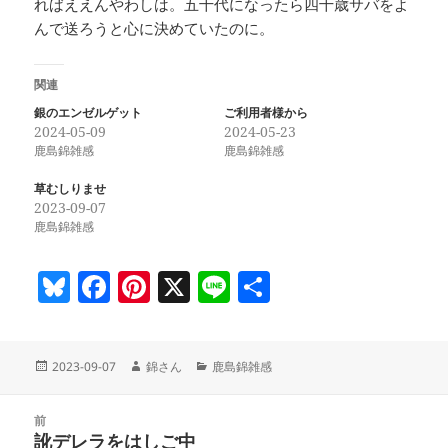
ればええんやわしは。五十代になったら四十歳サバをよ
んで送ろうと心に決めていたのに。
関連
銀のエンゼルゲット
ご利用者様から
2024-05-09
2024-05-23
鹿島錦雑感
鹿島錦雑感
草むしりませ
2023-09-07
鹿島錦雑感
Bl
F
Pi
X
Li
共
u
a
nt
n
有
es
c
er
e
投
作
カ
2023-09-07
錦さん
鹿島錦雑感
k
e
es
稿
成
テ
y
b
t
日:
者
ゴ
投
リ
前
稿
o
訛デレラをはしご中
ー
前