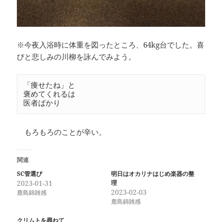
※今夜入浴時に体重を図ったところ、64kg台でした。喜
びと悲しみの川柳を詠んでみよう。
「痩せたね」と

褒めてくれるは

医者ばかり
もろもろのことが辛い。
関連
SC管選び
明日はオカリナはじめ楽器の整
2023-01-31
理
2023-02-03
鹿島錦雑感
鹿島錦雑感
クリムトを尋ねて