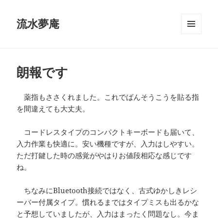
流水夢庵
メニュ
ーとウ
ィジェ
ット
朗報です
薬指もささくれました。これでばんそうこうを貼る指
を間違えても大丈夫。
コードレスタイプのコンパクトキーボードも届いて、
入力作業も快適に。安い機種ですが、入力はしやすい。
ただ打鍵した時の感覚がやはりお値段相応な感じです
ね。
ちなみにBluetooth接続ではなく、古式ゆかしきレシ
ーバー付属タイプ。慣れるまではタイプミスも出るかな
と予想していましたが、入力はまったく問題なし。今ま