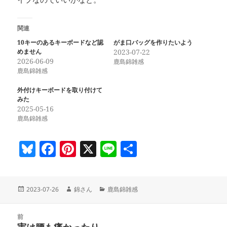
関連
10キーのあるキーボードなど認
がま口バッグを作りたいよう
めません
2023-07-22
2026-06-09
鹿島錦雑感
鹿島錦雑感
外付けキーボードを取り付けて
みた
2025-05-16
鹿島錦雑感
Bl
F
Pi
X
Li
共
u
a
nt
n
有
es
c
er
e
投
作
カ
2023-07-26
錦さん
鹿島錦雑感
k
e
es
稿
成
テ
y
b
t
日:
者
ゴ
投
リ
前
稿
実は腰も痛かったり
ー
前