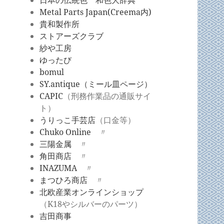
日本の伝統色 和色大辞典
Metal Parts Japan(Creema内)
貴和製作所
ストアーズクラブ
紗や
工房
ゆったび
bomul
SY.antique（ミール皿ページ）
CAPIC
（刑務作業品の通販サイ
ト）
うりっこ手芸店
（口金等）
Chuko Online
〃
三陽金属
〃
角田商店
〃
INAZUMA
〃
まつひろ商店
〃
北欧産業オンラインショップ
（K18やシルバーのパーツ）
吉田商事