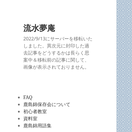
流水夢庵
2022/9/13にサーバーを移転いた
しました。異次元に封印した過
去記事をどうするかは長らく思
案中＆移転前の記事に関して、
画像が表示されておりません。
FAQ
鹿島錦保存会について
初心者教室
資料室
鹿島錦用語集