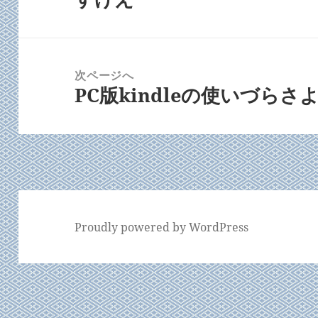
ビ
の
ゲ
投
ー
稿:
次ページへ
シ
PC版kindleの使いづらさ
次
ョ
の
ン
投
稿:
Proudly powered by WordPress