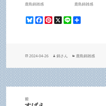
鹿島錦雑感
鹿島錦雑感
Bl
F
Pi
X
Li
共
u
a
nt
n
有
es
c
er
e
k
e
es
y
b
t
o
投
作
カ
2024-04-26
錦さん
鹿島錦雑感
稿
成
テ
o
日:
者
ゴ
k
リ
ー
投
稿
前
すげえ
ナ
前