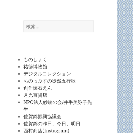
検
索:
ものしょく
祐徳博物館
デジタルコレクション
ちのっぷすの徒然五行歌
創作懐石えん
月光百貨店
NPO法人紗綾の会/井手美弥子先
生
佐賀錦振興協議会
佐賀錦の昨日、今日、明日
西村商店(Instagram)