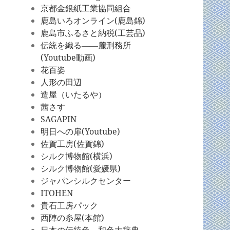
京都金銀紙工業協同組合
鹿島いろオンライン(鹿島錦)
鹿島市ふるさと納税(工芸品)
伝統を織る――麓刑務所
(Youtube動画)
花百姿
人形の田辺
造屋（いたるや）
茜さす
SAGAPIN
明日への扉(Youtube)
佐賀工房(佐賀錦)
シルク博物館(横浜)
シルク博物館(愛媛県)
ジャパンシルクセンター
ITOHEN
貴石工房パック
西陣の糸屋(本館)