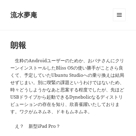
流水夢庵
メニュ
ーとウ
ィジェ
ット
朗報
生粋のAndroidユーザーのためか、おパナさんにクリ
ーンインストールしたBliss OSの使い勝手がことさら良
くて、予定していたUbuntu Studioへの乗り換えは結局
せずじまい。別に喫緊の課題というわけではないため、
時々どうしようかなあと思案する程度でしたが、先ほど
USBドライブから起動できるDynebolicなるディストリ
ビューションの存在を知り、欣喜雀躍いたしておりま
す。ワクがムネムネ、ドキもムネムネ。
え？ 新型iPad Pro？