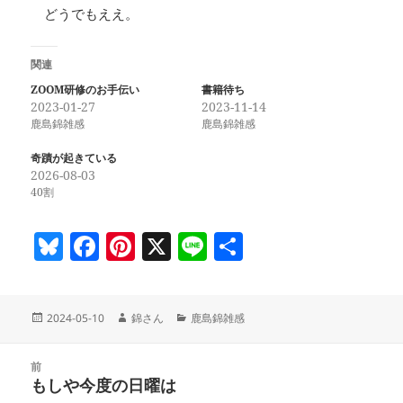
どうでもええ。
関連
ZOOM研修のお手伝い
書籍待ち
2023-01-27
2023-11-14
鹿島錦雑感
鹿島錦雑感
奇蹟が起きている
2026-08-03
40割
Bl
F
Pi
X
Li
共
u
a
nt
n
有
es
c
er
e
投
作
カ
2024-05-10
錦さん
鹿島錦雑感
k
e
es
稿
成
テ
y
b
t
日:
者
ゴ
投
リ
前
稿
o
もしや今度の日曜は
ー
前
ナ