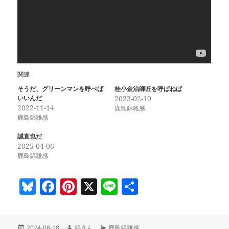
関連
そうだ、グリーンマンを呼べば
桂小金治師匠を呼ばねば
いいんだ
2023-02-10
2022-11-14
鹿島錦雑感
鹿島錦雑感
誠直也だ
2025-04-06
鹿島錦雑感
Bl
F
Pi
X
Li
共
u
a
nt
n
有
es
c
er
e
投
作
カ
2024-08-18
錦さん
鹿島錦雑感