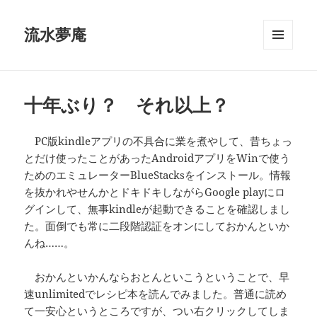
流水夢庵
メニュ
ーとウ
ィジェ
ット
十年ぶり？ それ以上？
PC版kindleアプリの不具合に業を煮やして、昔ちょっ
とだけ使ったことがあったAndroidアプリをWinで使う
ためのエミュレーターBlueStacksをインストール。情報
を抜かれやせんかとドキドキしながらGoogle playにロ
グインして、無事kindleが起動できることを確認しまし
た。面倒でも常に二段階認証をオンにしておかんといか
んね……。
おかんといかんならおとんといこうということで、早
速unlimitedでレシピ本を読んでみました。普通に読め
て一安心というところですが、つい右クリックしてしま