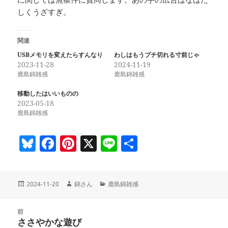
しくうざすぎ。
関連
USBメモリを変えたらすんなり
わしはもうブチ切れる寸前じゃ
2023-11-28
2024-11-19
鹿島錦雑感
鹿島錦雑感
移動したはいいものの
2023-05-18
鹿島錦雑感
Bl
F
Pi
X
Li
共
u
a
nt
n
有
es
c
er
e
投
作
カ
2024-11-20
錦さん
鹿島錦雑感
k
e
es
稿
成
テ
y
b
t
日:
者
ゴ
投
リ
前
稿
o
ささやかな遊び
ー
前