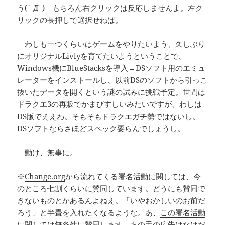
う( ﾟДﾟ) もちろん右クリックは反応しませんよ。左ク
リックの長押しで選択せねば。
わしも一つくらいはゲームをやりたいよう、久しぶり
にオリジナルLivlyを育てたいようということで、
Windows機にBlueStacksを導入→DSソフト用のエミュ
レーターをインストールし、以前DSのソフトから引っこ
抜いたデータを開くという謎の試みに挑戦予定。世間は
ドラクエ3の再販でかまびすしいみたいですが、わしは
DS版でええわ。そもそもドラクエガチ勢ではないし。
DSソフトならさほどスペック要らんでしょうし。
動け、無事に。
※
Change.org
から流れてくる署名活動に関しては、今
のところ七割くらいに賛同しています。どうにも賛同で
きないものとかあるんよねえ。「いやおかしいのお前だ
ろう」と半畳を入れたくなるような。あ、
この署名活動
に関しては無条件に賛同します。あの手の広告はなはだ