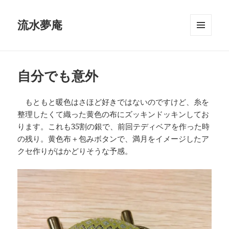
流水夢庵
メニュ
ーとウ
ィジェ
ット
自分でも意外
もともと暖色はさほど好きではないのですけど、糸を
整理したくて織った黄色の布にズッキンドッキンしてお
ります。これも35割の銀で、前回テディベアを作った時
の残り。黄色布＋包みボタンで、満月をイメージしたア
クセ作りがはかどりそうな予感。