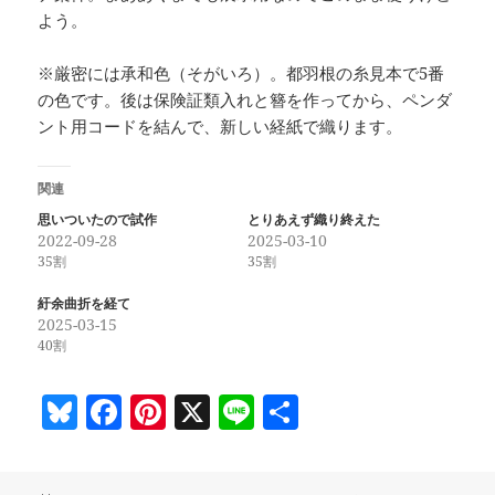
よう。
※厳密には承和色（そがいろ）。都羽根の糸見本で5番
の色です。後は保険証類入れと簪を作ってから、ペンダ
ント用コードを結んで、新しい経紙で織ります。
関連
思いついたので試作
とりあえず織り終えた
2022-09-28
2025-03-10
35割
35割
紆余曲折を経て
2025-03-15
40割
Bl
F
Pi
X
Li
共
u
a
nt
n
有
es
c
er
e