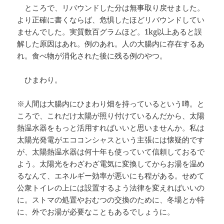
ところで、リバウンドした分は無事取り戻せました。
より正確に書くならば、危惧したほどリバウンドしてい
ませんでした。実質数百グラムほど。1kg以上あると誤
解した原因はあれ。例のあれ。人の大腸内に存在するあ
れ。食べ物が消化された後に残る例のやつ。
ひまわり。
※人間は大腸内にひまわり畑を持っているという噂。と
ころで、これだけ太陽が照り付けているんだから、太陽
熱温水器をもっと活用すればいいと思いませんか。私は
太陽光発電がエココンシャスという主張には懐疑的です
が、太陽熱温水器は何十年も使っていて信頼しておるで
よう。太陽光をわざわざ電気に変換してからお湯を温め
るなんて、エネルギー効率が悪いにも程がある。せめて
公衆トイレの上には設置するよう法律を変えればいいの
に。ストマの処置やおむつの交換のために、冬場とか特
に、外でお湯が必要なこともあるでしょうに。