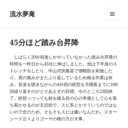
流水夢庵
メニュ
ーとウ
ィジェ
ット
45分ほど踏み台昇降
しばらく20分前後しかやっていなかった踏み台昇降の
時間を一昨日から45分に伸ばしました。他は下半身のス
トレッチをしたり、中山式快癒器で僧帽筋を刺激した
り。肩の痛みがまたぶり返しているため織る作業は休
み。音楽を聴きながらの4分弱の瞑想を月曜夜までに100
回繰り返すのがとりあえずの目標。今のところ23回終
了。瞑想っつっても錦を織る前の心の準備として心を落
ち着かせるのが主目的で、スピ系とかそういうのではな
いので念のため。そもそもスピは嫌いなんだわ。スター
シード云々よりゴーヤの種の方が大事。