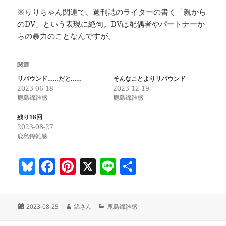
※りりちゃん関連で、週刊誌のライターの書く「親から
のDV」という表現に絶句。DVは配偶者やパートナーか
らの暴力のことなんですが。
関連
リバウンド……だと……
そんなことよりリバウンド
2023-06-18
2023-12-19
鹿島錦雑感
鹿島錦雑感
残り18回
2023-08-27
鹿島錦雑感
Bl
F
Pi
X
Li
共
u
a
nt
n
有
es
c
er
e
投
作
カ
2023-08-25
錦さん
鹿島錦雑感
k
e
es
稿
成
テ
日:
者
ゴ