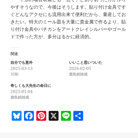
やすそうなので、今後はそうします。貼り付け金具です
ぐどんなアクセにも流用出来て便利だから、量産してお
きたい。特大のミール皿を大量に貴金属で作るより、貼
り付け金具やバチカンをアートクレイシルバーやゴール
ドで作った方が、多分はるかに経済的。
関連
自分でも意外
いいこと思いついた
2025-03-13
2026-02-05
35割
鹿島錦雑感
奇しくも大先生の命日に
2025-01-04
鹿島錦雑感
Bl
F
Pi
X
Li
共
u
a
nt
n
有
es
c
er
e