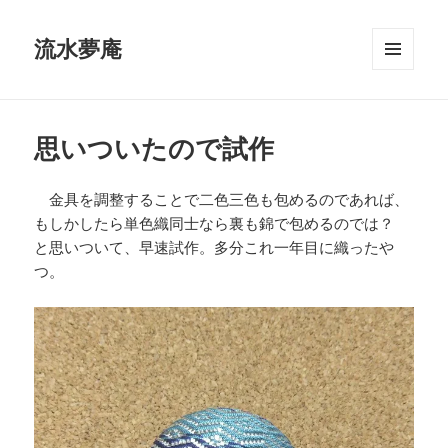
流水夢庵
メニュ
ーとウ
ィジェ
ット
思いついたので試作
金具を調整することで二色三色も包めるのであれば、
もしかしたら単色織同士なら裏も錦で包めるのでは？
と思いついて、早速試作。多分これ一年目に織ったや
つ。