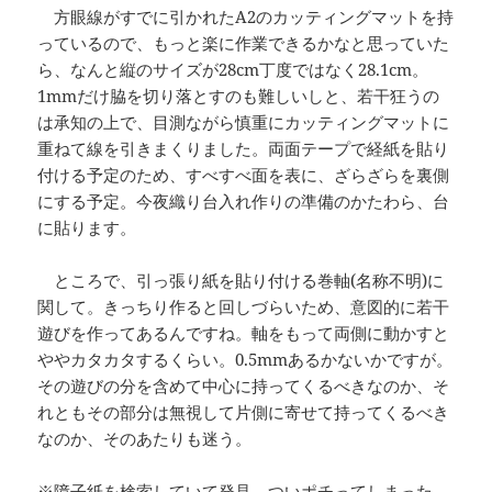
方眼線がすでに引かれたA2のカッティングマットを持
っているので、もっと楽に作業できるかなと思っていた
ら、なんと縦のサイズが28cm丁度ではなく28.1cm。
1mmだけ脇を切り落とすのも難しいしと、若干狂うの
は承知の上で、目測ながら慎重にカッティングマットに
重ねて線を引きまくりました。両面テープで経紙を貼り
付ける予定のため、すべすべ面を表に、ざらざらを裏側
にする予定。今夜織り台入れ作りの準備のかたわら、台
に貼ります。
ところで、引っ張り紙を貼り付ける巻軸(名称不明)に
関して。きっちり作ると回しづらいため、意図的に若干
遊びを作ってあるんですね。軸をもって両側に動かすと
ややカタカタするくらい。0.5mmあるかないかですが。
その遊びの分を含めて中心に持ってくるべきなのか、そ
れともその部分は無視して片側に寄せて持ってくるべき
なのか、そのあたりも迷う。
※障子紙を検索していて発見。ついポチってしまった。