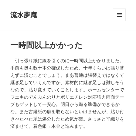
流水夢庵
メニュ
ーとウ
ィジェ
ット
一時間以上かかった
引っ張り紙に線を引くのに一時間以上かかりました。
手前も奥も数十本分確保したため、十年くらいは張り替
えずに済むことでしょう。まあ普通は張替えではなくて
継ぎ足していくんですが、素材的に継ぎ足しは難しそう
なので、貼り変えていくことします。ホームセンターで
フエキのでんぷんのりとポリエチレン対応強力両面テー
プもゲットして一安心。明日から織る準備ができるか
な。また古経紙の癖を取らないといけませんが、貼り付
きべたべた系は処分したため気が楽。さっさと平織りを
済ませて、着色銀→本金と進みます。